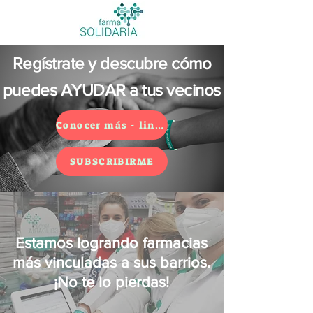
Regístrate y descubre cómo
puedes AYUDAR a tus vecinos
Conocer más - link a la web
SUBSCRIBIRME
Estamos logrando farmacias
más vinculadas a sus barrios.
¡No te lo pierdas!